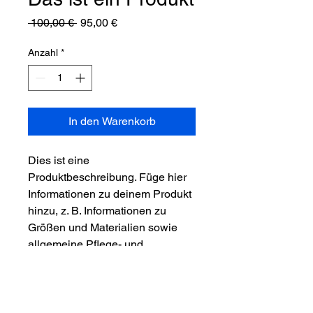
Standardpreis
Sale-
 100,00 € 
95,00 €
Preis
Anzahl
*
In den Warenkorb
Dies ist eine 
Produktbeschreibung. Füge hier 
Informationen zu deinem Produkt 
hinzu, z. B. Informationen zu 
Größen und Materialien sowie 
allgemeine Pflege- und 
Reinigungshinweise.
PRODUKTINFO